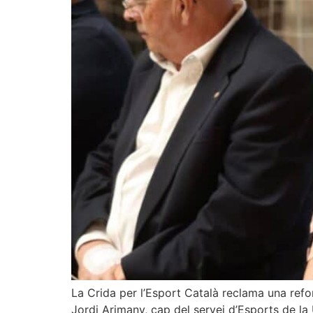
La Crida per l’Esport Català reclama una reform
Jordi Arimany, cap del servei d’Esports de la U