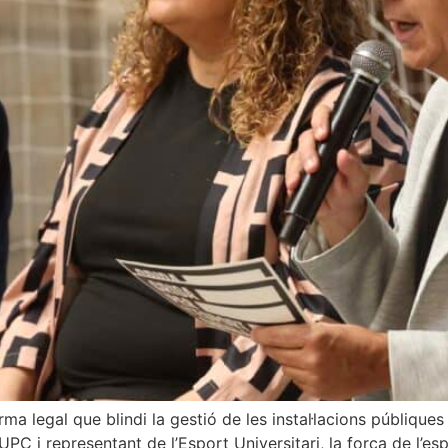
a legal que blindi la gestió de les instal·lacions públiques
PC i representant de l’Esport Universitari, la força de l’esp